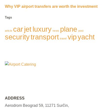
Why VIP airport transfers are worth the investment
Tags
car
jet
luxury
plane
article
news
post
security
transport
vip
yacht
travel
ADDRESS
Aerodrom Beograd 59, 11271 Surčin,