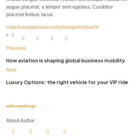
augue placerat, a tempor sem egestas. Curabitur
placerat finibus lacus.
car
jet
luxury
plane
security
transport
vip
yacht
0
Previous
How aviation is shaping global business mobility
Next
Luxury Options: the right vehicle for your VIP ride
arthurwpdesign
About Author