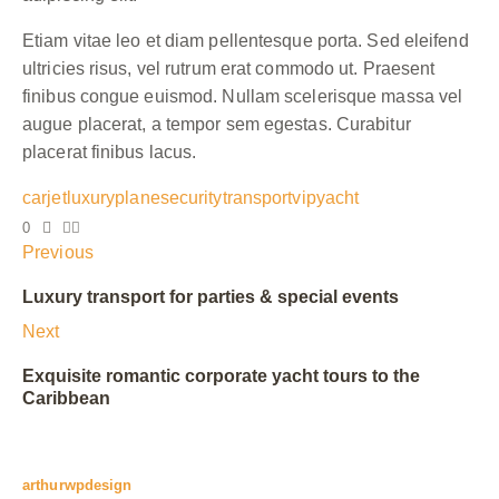
Etiam vitae leo et diam pellentesque porta. Sed eleifend
ultricies risus, vel rutrum erat commodo ut. Praesent
finibus congue euismod. Nullam scelerisque massa vel
augue placerat, a tempor sem egestas. Curabitur
placerat finibus lacus.
car
jet
luxury
plane
security
transport
vip
yacht
0
Previous
Luxury transport for parties & special events
Next
Exquisite romantic corporate yacht tours to the
Caribbean
arthurwpdesign