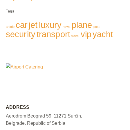
Tags
car
jet
luxury
plane
article
news
post
security
transport
vip
yacht
travel
ADDRESS
Aerodrom Beograd 59, 11271 Surčin,
Belgrade, Republic of Serbia